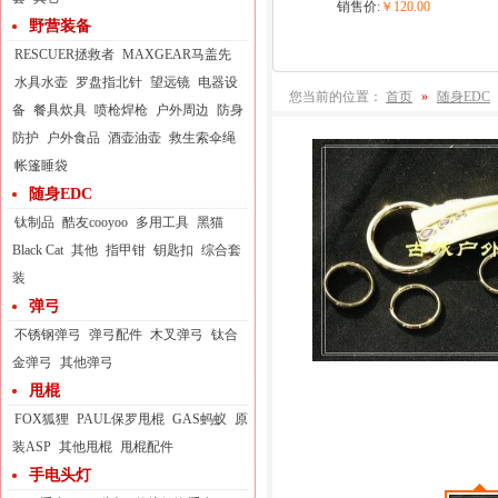
销售价:
￥120.00
野营装备
RESCUER拯救者
MAXGEAR马盖先
水具水壶
罗盘指北针
望远镜
电器设
您当前的位置：
首页
»
随身EDC
备
餐具炊具
喷枪焊枪
户外周边
防身
防护
户外食品
酒壶油壶
救生索伞绳
帐篷睡袋
随身EDC
钛制品
酷友cooyoo
多用工具
黑猫
Black Cat
其他
指甲钳
钥匙扣
综合套
装
弹弓
不锈钢弹弓
弹弓配件
木叉弹弓
钛合
金弹弓
其他弹弓
甩棍
FOX狐狸
PAUL保罗甩棍
GAS蚂蚁
原
装ASP
其他甩棍
甩棍配件
手电头灯