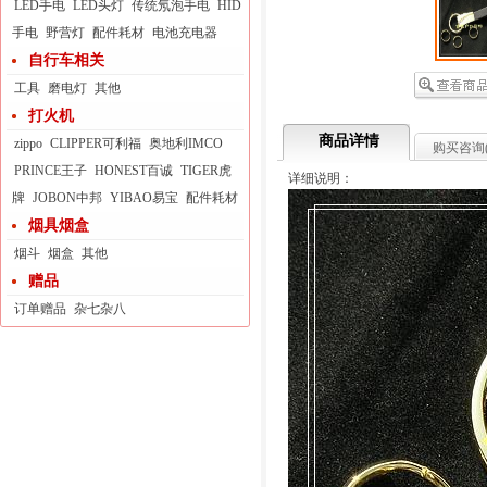
LED手电
LED头灯
传统氖泡手电
HID
手电
野营灯
配件耗材
电池充电器
自行车相关
工具
磨电灯
其他
打火机
商品详情
zippo
CLIPPER可利福
奥地利IMCO
购买咨询
PRINCE王子
HONEST百诚
TIGER虎
详细说明：
牌
JOBON中邦
YIBAO易宝
配件耗材
烟具烟盒
烟斗
烟盒
其他
赠品
订单赠品
杂七杂八