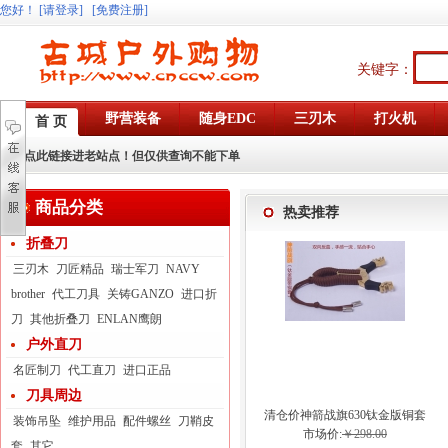
您好
！
[请登录]
[免费注册]
关键字：
野营装备
随身EDC
三刃木
打火机
首 页
点此链接进老站点！但仅供查询不能下单
商品分类
热卖推荐
折叠刀
三刃木
刀匠精品
瑞士军刀
NAVY
brother
代工刀具
关铸GANZO
进口折
刀
其他折叠刀
ENLAN鹰朗
户外直刀
名匠制刀
代工直刀
进口正品
刀具周边
清仓价神箭战旗630钛金版铜套
装饰吊坠
维护用品
配件螺丝
刀鞘皮
弓眼反曲球卡六股弹弓
市场价:
￥298.00
套
其它