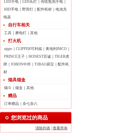
LED手电
|
LED头灯
|
传统氖泡手电
|
HID手电
|
野营灯
|
配件耗材
|
电池充
电器
自行车相关
工具
|
磨电灯
|
其他
打火机
zippo
|
CLIPPER可利福
|
奥地利IMCO
|
PRINCE王子
|
HONEST百诚
|
TIGER虎
牌
|
JOBON中邦
|
YIBAO易宝
|
配件耗
材
烟具烟盒
烟斗
|
烟盒
|
其他
赠品
订单赠品
|
杂七杂八
您浏览过的商品
清除列表
|
查看所有