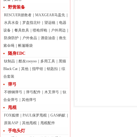
野营装备
RESCUER拯救者
|
MAXGEAR马盖先
|
水具水壶
|
罗盘指北针
|
望远镜
|
电器
设备
|
餐具炊具
|
喷枪焊枪
|
户外周边
|
防身防护
|
户外食品
|
酒壶油壶
|
救生
索伞绳
|
帐篷睡袋
随身EDC
钛制品
|
酷友cooyoo
|
多用工具
|
黑猫
Black Cat
|
其他
|
指甲钳
|
钥匙扣
|
综
合套装
弹弓
不锈钢弹弓
|
弹弓配件
|
木叉弹弓
|
钛
合金弹弓
|
其他弹弓
甩棍
FOX狐狸
|
PAUL保罗甩棍
|
GAS蚂蚁
|
原装ASP
|
其他甩棍
|
甩棍配件
手电头灯