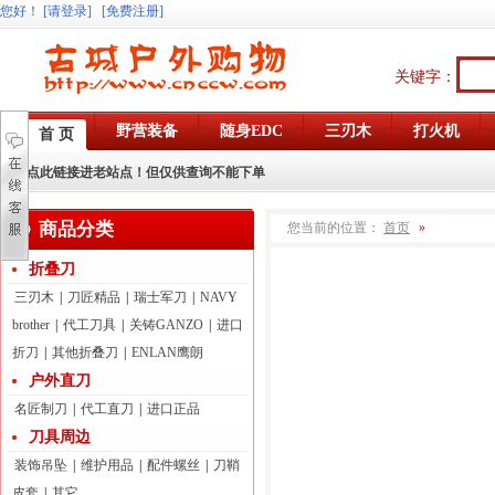
您好
！
[请登录]
[免费注册]
关键字：
野营装备
随身EDC
三刃木
打火机
首 页
点此链接进老站点！但仅供查询不能下单
商品分类
您当前的位置：
首页
»
折叠刀
三刃木
|
刀匠精品
|
瑞士军刀
|
NAVY
brother
|
代工刀具
|
关铸GANZO
|
进口
折刀
|
其他折叠刀
|
ENLAN鹰朗
户外直刀
名匠制刀
|
代工直刀
|
进口正品
刀具周边
装饰吊坠
|
维护用品
|
配件螺丝
|
刀鞘
皮套
|
其它