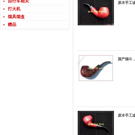
自行车相关
原木手工滤
打火机
烟具烟盒
赠品
国产烟斗，
原木手工滤