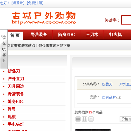
您好
！
[请登录]
[免费注册]
关键字：
野营装备
随身EDC
三刃木
打火机
首 页
点此链接进老站点！但仅供查询不能下单
折叠刀
户外直刀
分类名称：
折叠刀
户外直
刀具周边
野营装备
品牌：
自有品牌
(19)
随身EDC
弹弓
总共找到
19
个商品
甩棍
价格
手电头灯