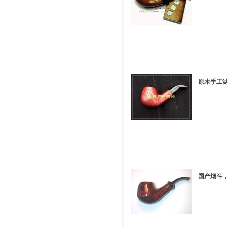
原木手工滤
国产烟斗，