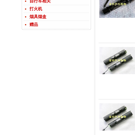
自行车相关
打火机
烟具烟盒
赠品