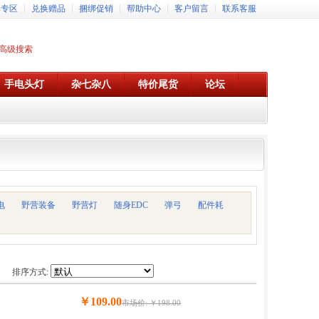
牌专区
兑换赠品
捆绑促销
帮助中心
客户留言
联系客服
高级搜索
手电头灯
杂七杂八
特价尾货
论坛
电
野营装备
野营灯
随身EDC
弹弓
配件耗
排序方式:
￥109.00
市场价: ￥198.00