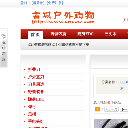
您好
！
[请登录]
[免费注册]
关
野营装备
随身EDC
三刃木
首 页
点此链接进老站点！但仅供查询不能下单
折叠刀
户外直刀
分类名称：
LE
刀具周边
材
野营装备
随身EDC
总共找到
41
个商品
弹弓
1
/
3
甩棍
手电头灯