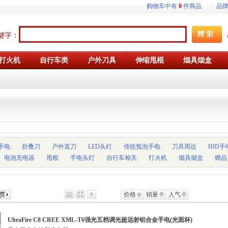
购物车中有
0
件商品
品
键字：
打火机
自行车类
户外刀具
伸缩甩棍
烟具烟盒
D手电
折叠刀
户外直刀
LED头灯
传统氖泡手电
刀具周边
HID手
电池充电器
甩棍
手电头灯
自行车相关
打火机
烟具烟盒
赠品
价格
销量
人气
UltraFire C8 CREE XML-T6强光五档调光超远射铝合金手电(光面杯)