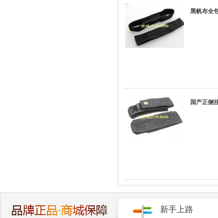
黑帆布全包
国产正侧挂
新手上路