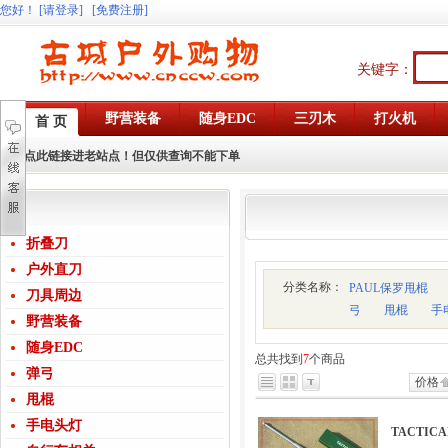
您好
！
[请登录]
[免费注册]
关键字：
野营装备
随身EDC
三刃木
打火机
首 页
点此链接进老站点！但仅供查询不能下单
折叠刀
户外直刀
分类名称：
PAUL保罗甩棍
刀具周边
弓
甩棍
手
野营装备
随身EDC
总共找到
7
个商品
弹弓
价格
甩棍
手电头灯
TACTI