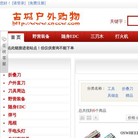
您好
！
[请登录]
[免费注册]
关键字：
野营装备
随身EDC
三刃木
打火机
首 页
点此链接进老站点！但仅供查询不能下单
折叠刀
户外直刀
分类名称：
工具
折叠刀
刀具周边
具烟盒
赠品
野营装备
随身EDC
总共找到
6
个商品
弹弓
价格
甩棍
手电头灯
OSWHEE