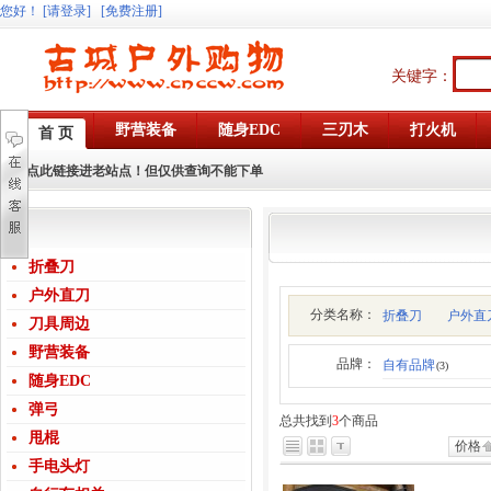
您好
！
[请登录]
[免费注册]
关键字：
野营装备
随身EDC
三刃木
打火机
首 页
点此链接进老站点！但仅供查询不能下单
折叠刀
户外直刀
分类名称：
折叠刀
户外直
刀具周边
野营装备
品牌：
自有品牌
(3)
随身EDC
弹弓
总共找到
3
个商品
甩棍
价格
手电头灯