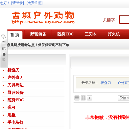
您好
！
[请登录]
[免费注册]
关键字：
野营装备
随身EDC
三刃木
打火机
首 页
点此链接进老站点！但仅供查询不能下单
折叠刀
户外直刀
分类名称：
折叠刀
户外直
刀具周边
野营装备
价格
随身EDC
弹弓
甩棍
非常抱歉，没有找到
手电头灯