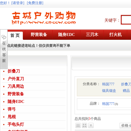
您好
！
[请登录]
[免费注册]
关键字：
野营装备
随身EDC
三刃木
打火机
首 页
点此链接进老站点！但仅供查询不能下单
折叠刀
户外直刀
分类名称：
韩国777
折叠
刀具周边
烟具烟盒
赠品
野营装备
随身EDC
品牌：
韩国777
(3)
弹弓
甩棍
总共找到
3
个商品
手电头灯
价格