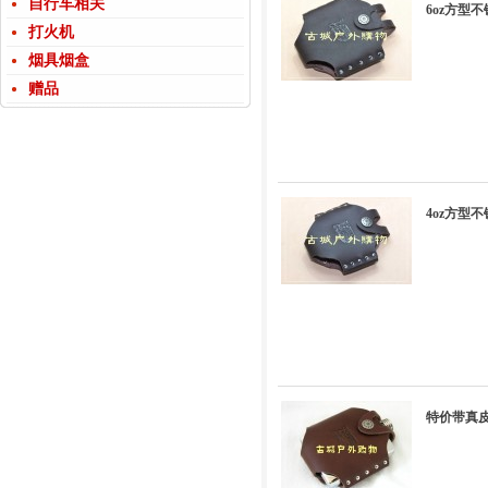
自行车相关
6oz方型
打火机
烟具烟盒
赠品
4oz方型
特价带真