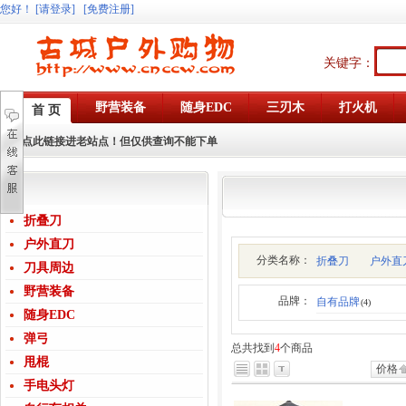
您好
！
[请登录]
[免费注册]
关键字：
野营装备
随身EDC
三刃木
打火机
首 页
点此链接进老站点！但仅供查询不能下单
折叠刀
户外直刀
分类名称：
折叠刀
户外直
刀具周边
野营装备
品牌：
自有品牌
(4)
随身EDC
弹弓
总共找到
4
个商品
甩棍
价格
手电头灯