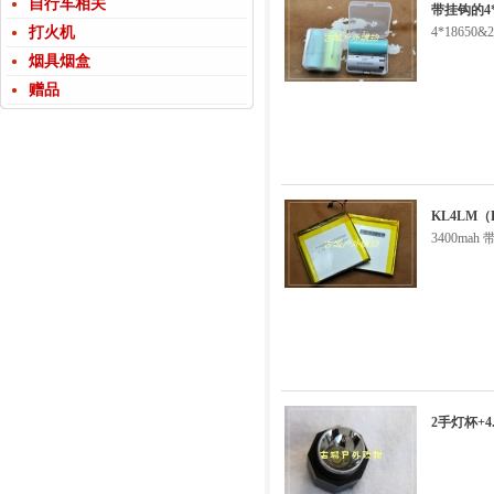
自行车相关
带挂钩的4*
打火机
4*18650
烟具烟盒
赠品
KL4LM
3400ma
2手灯杯+4.