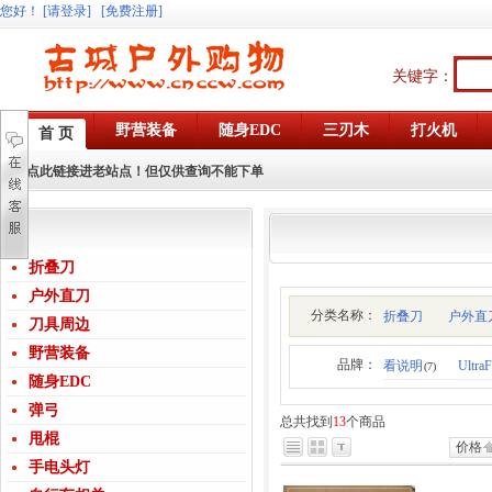
您好
！
[请登录]
[免费注册]
关键字：
野营装备
随身EDC
三刃木
打火机
首 页
点此链接进老站点！但仅供查询不能下单
折叠刀
户外直刀
分类名称：
折叠刀
户外直
刀具周边
野营装备
品牌：
看说明
UltraF
(7)
随身EDC
弹弓
总共找到
13
个商品
甩棍
价格
手电头灯