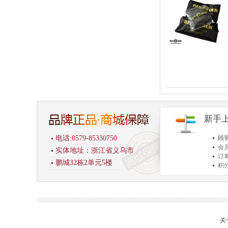
新手
电话:0579-85330750
顾
会
实体地址：浙江省义乌市
订
鹏城32栋2单元5楼
积
商
关