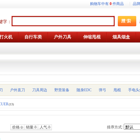
购物车中有
0
件商品
品
键字：
打火机
自行车类
户外刀具
伸缩甩棍
烟具烟盒
刀
户外直刀
刀具周边
野营装备
随身EDC
弹弓
甩棍
手电头
CUER
(13)
价格
销量
人气
排序方式: