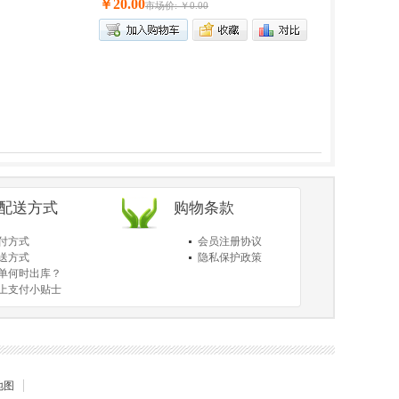
￥20.00
市场价: ￥0.00
/配送方式
购物条款
付方式
会员注册协议
送方式
隐私保护政策
单何时出库？
上支付小贴士
于送货和验货
地图