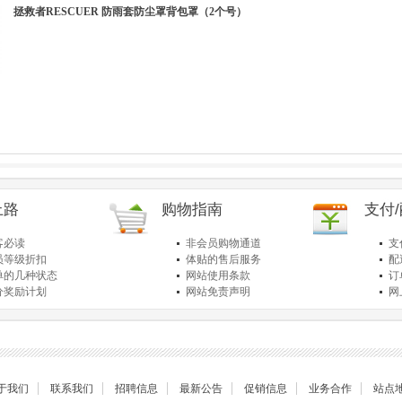
拯救者RESCUER 防雨套防尘罩背包罩（2个号）
上路
购物指南
支付
客必读
非会员购物通道
支
员等级折扣
体贴的售后服务
配
单的几种状态
网站使用条款
订
分奖励计划
网站免责声明
网
品退货保障
简单的购物流程
关
于我们
联系我们
招聘信息
最新公告
促销信息
业务合作
站点