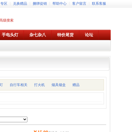
牌专区
兑换赠品
捆绑促销
帮助中心
客户留言
联系客服
高级搜索
手电头灯
杂七杂八
特价尾货
论坛
灯
自行车相关
打火机
烟具烟盒
赠品