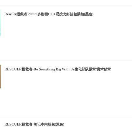
Rescuer拯救者 20mm多耐福UTX易按龙虾挂包插扣(黑色)
RESCUER拯救者-Do Something Big With Us生化部队徽章/魔术贴章
RESCUER拯救者-笔记本内胆包(泥色)