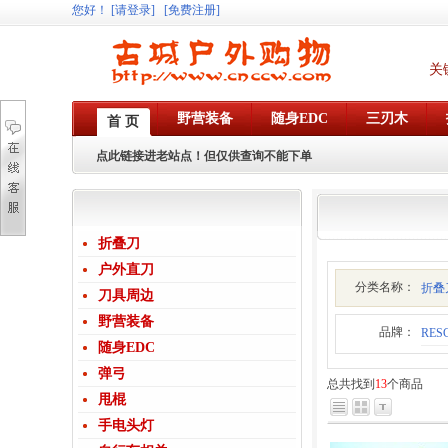
您好
！
[请登录]
[免费注册]
关
野营装备
随身EDC
三刃木
首 页
点此链接进老站点！但仅供查询不能下单
折叠刀
户外直刀
分类名称：
折叠
刀具周边
野营装备
品牌：
RES
随身EDC
弹弓
总共找到
13
个商品
甩棍
手电头灯