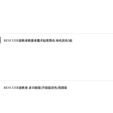
RESCUER拯救者救援者魔术贴章黑色 绿色泥色3款
RESCUER拯救者-多功能套(升级版泥色)甩棍套