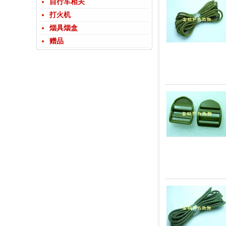
自行车相关
打火机
烟具烟盒
赠品