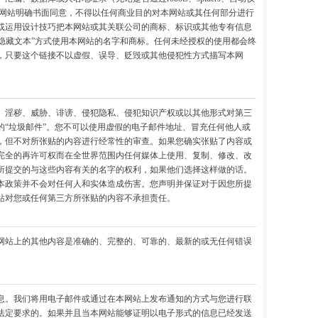
本网站明确书面同意，不得以任何商业目的对本网站或其任何部分进行
或运用设计技巧把本网站或其关联公司的商标、标识或其他专有信息
他“隐藏文本”方式使用本网站的名字和商标。任何未经授权的使用都会终
，只要这个链接不以虚假、误导、贬毁或其他侵犯性方式描写本网
、淫秽、威胁、诽谤、侵犯隐私、侵犯知识产权或以其他形式对第三
“垃圾邮件”。您不可以使用虚假的电子邮件地址、冒充任何他人或
，但不对所张贴的内容进行经常性的审查。如果您确实张贴了内容或
完全的再许可权而在全世界范围内任何媒体上使用、复制、修改、改
所提交的与这些内容有关的名字的权利，如果他们选择这样做的话。
本政策并不会对任何人和实体造成伤害。您声明并保证对于因您所提
站对您或任何第三方所张贴的内容不承担责任。
网站上的其他内容是准确的、完整的、可靠的、最新的或无任何错误
息。我们将用电子邮件或通过在本网站上发布通知的方式与您进行联
法定要求的。如果并且当本网站能够证明以电子形式的信息已经发送