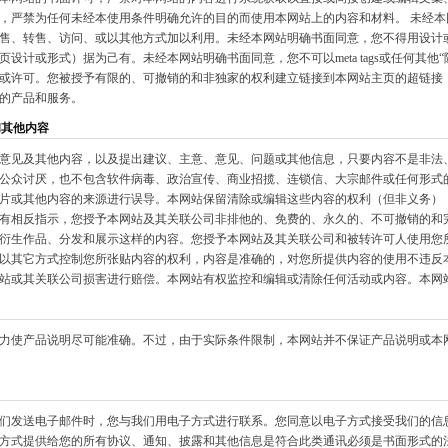
，严禁为任何未经本使用条件明确允许的目的而使用本网站上的内容和材料。 未经
售、转售、访问、或以其他方式加以利用。未经本网站明确书面同意，您不得用设计
页设计或形式）据为己有。未经本网站明确书面同意，您不可以meta tags或任何其
或许可。您被授予有限的、可撤销的和非独家的权利建立链接到本网站主页的超链接
的产品和服务。
和其他内容
意见及其他内容，以及提出建议、主意、意见、问题或其他信息，只要内容不是非法
公众讨厌，也不包含软件病毒、政治宣传、商业招揽、连锁信、大宗邮件或任何形式的
片或其他内容的来源进行误导。本网站保留清除或编辑这些内容的权利（但非义务）
有相反指示，您授予本网站及其关联公司非排他的、免费的、永久的、不可撤销的和
衍生作品、分发和展示这样的内容。您授予本网站及其关联公司和被转许可人使用您
以其它方式控制您所张贴内容的权利，内容是准确的，对您所提供内容的使用不违反
站或其关联公司损害进行赔偿。本网站有权监控和编辑或清除任何活动或内容。本网
力使产品说明尽可能准确。不过，由于实际条件限制，本网站并不保证产品说明或本
们发送电子邮件时，您与我们用电子方式进行联系。您同意以电子方式接受我们的信
方式提供给您的所有协议、通知、披露和其他信息是符合此类通讯必须是书面形式的