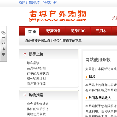
您好
！
[请登录]
[免费注册]
关
野营装备
随身EDC
三刃木
首 页
点此链接进老站点！但仅供查询不能下单
新手上路
网站使用条款
顾客必读
会员等级折扣
如果您在本网站访问或
订单的几种状态
版权
积分奖励计划
商品退货保障
本网站上的所有内容诸
有内容的汇编是本网站
购物指南
许可和网站进入
非会员购物通道
本网站授予您有限的许
体贴的售后服务
商业利用、任何收集和
网站使用条款
收集和摘录工具。未经本