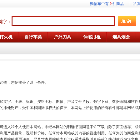
购物车中有
0
件商品
品
键字：
打火机
自行车类
户外刀具
伸缩甩棍
烟具烟盒
购物，您便接受了以下条件。
如文字、图表、标识、按钮图标、图像、声音文件片段、数字下载、数据编辑和软件
的排他财产，受中国和国际版权法的保护。本网站上所使用的所有软件都是本网站或
可进入和个人使用本网站，未经本网站的明确书面同意不许下载（除了页面缓存）或
利用产品目录、说明和价格、任何对本网站或其内容的衍生利用、任何为其他商业利益而下
网站的书面许可，严禁对本网站的内容进行系统获取以直接或间接创建或编辑文集、汇编、数