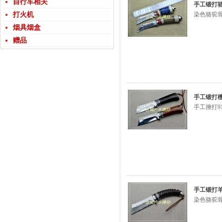
自行车相关
手工锻打
打火机
染色骆驼骨
烟具烟盒
赠品
手工锻打檀
手工捶打9
手工锻打
染色骆驼骨