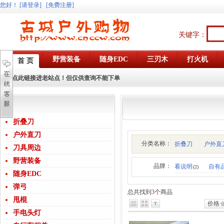
您好
！
[请登录]
[免费注册]
关键字：
野营装备
随身EDC
三刃木
打火机
首 页
点此链接进老站点！但仅供查询不能下单
折叠刀
户外直刀
分类名称：
折叠刀
户外直
刀具周边
野营装备
品牌：
看说明
自有
(2)
随身EDC
弹弓
总共找到
3
个商品
甩棍
价格
手电头灯